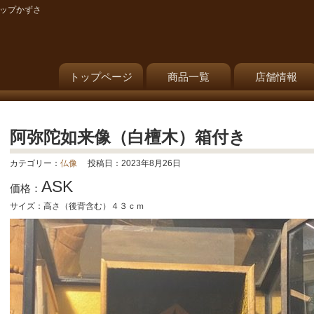
ョップかずさ
トップページ
商品一覧
店舗情報
阿弥陀如来像（白檀木）箱付き
カテゴリー：
仏像
投稿日：2023年8月26日
ASK
価格：
サイズ：高さ（後背含む）４３ｃｍ