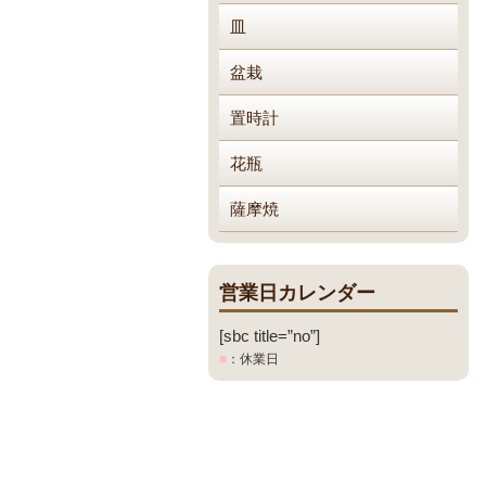
皿
盆栽
置時計
花瓶
薩摩焼
営業日カレンダー
[sbc title=”no”]
■
：休業日