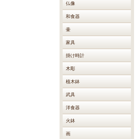
仏像
和食器
壷
家具
掛け時計
木彫
植木鉢
武具
洋食器
火鉢
画