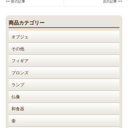
<< 前の記事
次の記事 >>
稿
薩
石
Previous
Next
摩
祠、
ナ
post:
post:
焼
石
ビ
商品カテゴリー
金
灯
ゲ
花
籠
ー
オブジェ
詰
新
シ
大
品
ョ
その他
花
各
ン
瓶
種
フィギア
ブロンズ
ランプ
仏像
和食器
壷