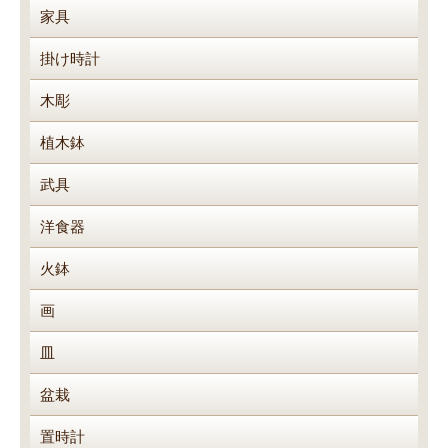
家具
掛け時計
木彫
植木鉢
武具
洋食器
火鉢
画
皿
盆栽
置時計