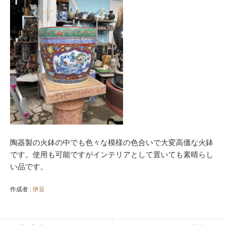
陶器製の火鉢の中でも色々な模様の色合いで大変高価な火鉢
です。使用も可能ですがインテリアとして置いても素晴らし
い品です。
作成者 :
伊豆
投