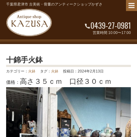
千葉県君津市 古美術・骨董のアンティークショップかずさ
0439-27-0981
営業時間 10:00〜17:00
十錦手火鉢
カテゴリー：
火鉢
タグ：
火鉢
投稿日：2024年2月13日
高さ３５ｃｍ 口径３０ｃｍ
価格：