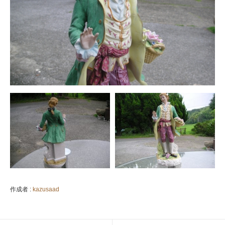
作成者 :
kazusaad
投