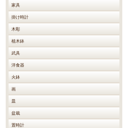
家具
掛け時計
木彫
植木鉢
武具
洋食器
火鉢
画
皿
盆栽
置時計