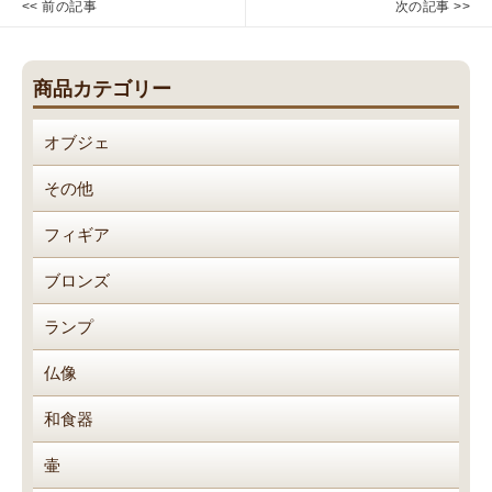
<< 前の記事
次の記事 >>
稿
高
世
Previous
Next
木
界
ナ
post:
post:
義
遺
ビ
商品カテゴリー
夫
産・
ゲ
（手
屋
ー
オブジェ
彩
久
シ
色
杉
ョ
その他
オ
花
ン
リ
台
フィギア
ジ
ナ
ブロンズ
ル
ランプ
リ
ト
仏像
グ
ラ
和食器
フ）
壷