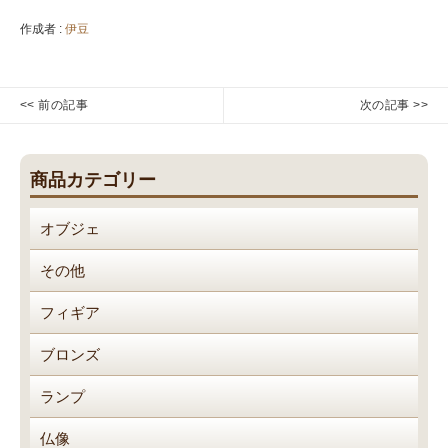
作成者 :
伊豆
投
<< 前の記事
次の記事 >>
稿
か
ク
Previous
Next
き
リ
ナ
post:
post:
氷
ス
ビ
商品カテゴリー
機
タ
ゲ
ル
ー
オブジェ
不
シ
動
ョ
その他
明
ン
王
フィギア
（置
物）
ブロンズ
ランプ
仏像