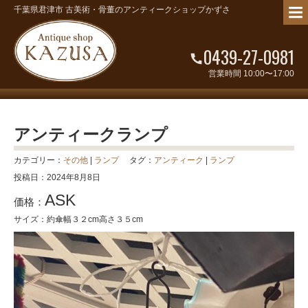
千葉県君津市 古美術・骨董のアンティークショップかずさ
0439-27-0981
営業時間 10:00〜17:00
アンティークランプ
カテゴリー：
その他
|
ランプ
タグ：
アンティーク
|
ランプ
投稿日：2024年8月8日
ASK
価格：
サイズ：約傘幅３２cm高さ３５cm