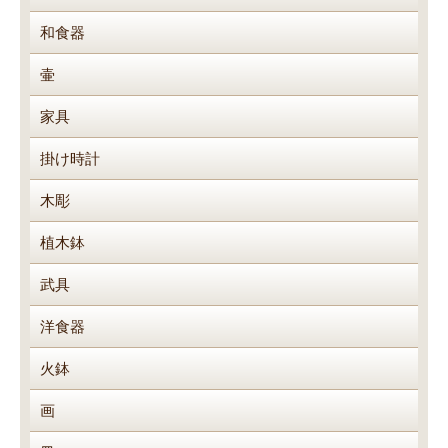
和食器
壷
家具
掛け時計
木彫
植木鉢
武具
洋食器
火鉢
画