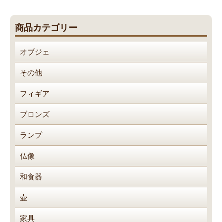
大
ガ
Previous
Next
型
ラ
ナ
post:
post:
水
ス
ビ
商品カテゴリー
石
花
ゲ
瓶
ー
オブジェ
シ
ョ
その他
ン
フィギア
ブロンズ
ランプ
仏像
和食器
壷
家具