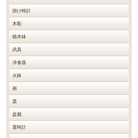
掛け時計
木彫
植木鉢
武具
洋食器
火鉢
画
皿
盆栽
置時計