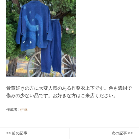
骨董好きの方に大変人気のある作務衣上下です。色も濃紺で
傷みの少ない品です。お好きな方はご来店ください。
作成者 :
伊豆
投
<< 前の記事
次の記事 >>
稿