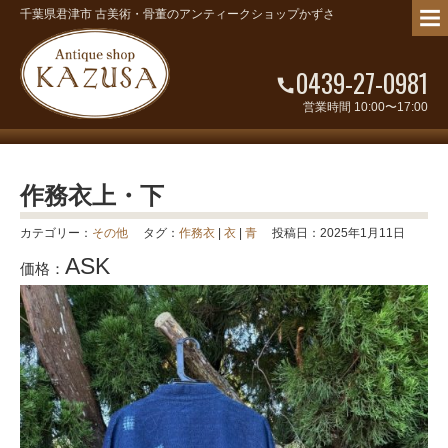
千葉県君津市 古美術・骨董のアンティークショップかずさ
0439-27-0981
営業時間 10:00〜17:00
作務衣上・下
カテゴリー：
その他
タグ：
作務衣
|
衣
|
青
投稿日：2025年1月11日
ASK
価格：