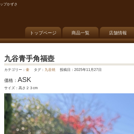
ョップかずさ
トップページ
商品一覧
店舗情報
九谷青手角福壺
カテゴリー：
壷
タグ：
九谷焼
投稿日：2025年11月27日
ASK
価格：
サイズ：高さ２３cm