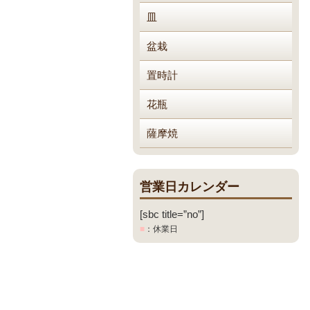
皿
盆栽
置時計
花瓶
薩摩焼
営業日カレンダー
[sbc title=”no”]
■
：休業日