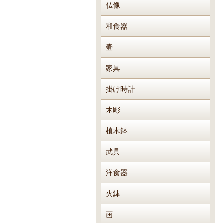
仏像
和食器
壷
家具
掛け時計
木彫
植木鉢
武具
洋食器
火鉢
画