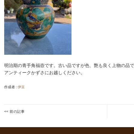
明治期の青手角福壺です。古い品ですが色、艶も良く上物の品
アンティークかずさにお越しください。
作成者 :
伊豆
投
<< 前の記事
稿
国
金
Previous
Next
ナ
鉄
蒔
post:
post:
ビ
両
絵