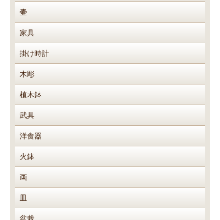
壷
家具
掛け時計
木彫
植木鉢
武具
洋食器
火鉢
画
皿
盆栽