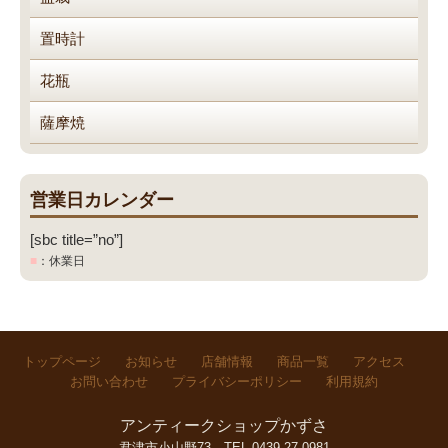
置時計
花瓶
薩摩焼
営業日カレンダー
[sbc title=”no”]
■
：休業日
トップページ
お知らせ
店舗情報
商品一覧
アクセス
お問い合わせ
プライバシーポリシー
利用規約
アンティークショップかずさ
君津市小山野73
TEL.0439-27-0981