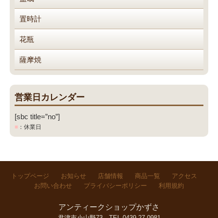
置時計
花瓶
薩摩焼
営業日カレンダー
[sbc title=”no”]
■
：休業日
トップページ
お知らせ
店舗情報
商品一覧
アクセス
お問い合わせ
プライバシーポリシー
利用規約
アンティークショップかずさ
君津市小山野73
TEL.0439-27-0981