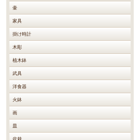
壷
家具
掛け時計
木彫
植木鉢
武具
洋食器
火鉢
画
皿
盆栽