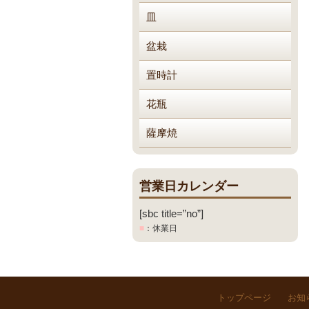
皿
盆栽
置時計
花瓶
薩摩焼
営業日カレンダー
[sbc title=”no”]
■
：休業日
トップページ
お知