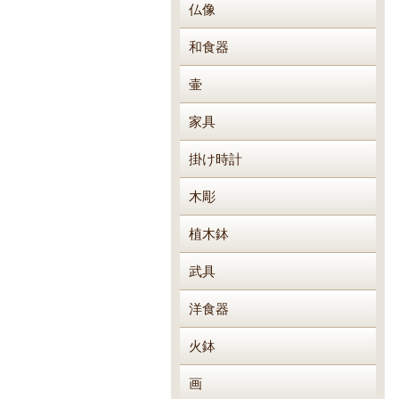
仏像
和食器
壷
家具
掛け時計
木彫
植木鉢
武具
洋食器
火鉢
画