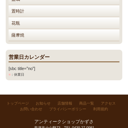
置時計
花瓶
薩摩焼
営業日カレンダー
[sbc title=”no”]
■
：休業日
トップページ
お知らせ
店舗情報
商品一覧
アクセス
お問い合わせ
プライバシーポリシー
利用規約
アンティークショップかずさ
君津市小山野73
TEL.0439-27-0981