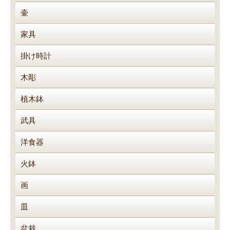
壷
家具
掛け時計
木彫
植木鉢
武具
洋食器
火鉢
画
皿
盆栽