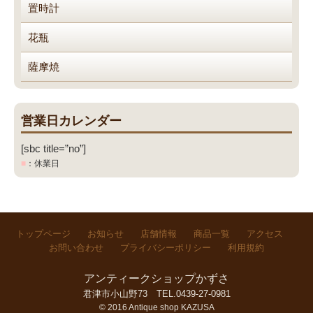
置時計
花瓶
薩摩焼
営業日カレンダー
[sbc title=”no”]
■
：休業日
トップページ
お知らせ
店舗情報
商品一覧
アクセス
お問い合わせ
プライバシーポリシー
利用規約
アンティークショップかずさ
君津市小山野73
TEL.0439-27-0981
© 2016 Antique shop KAZUSA