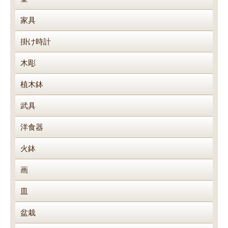
家具
掛け時計
木彫
植木鉢
武具
洋食器
火鉢
画
皿
盆栽