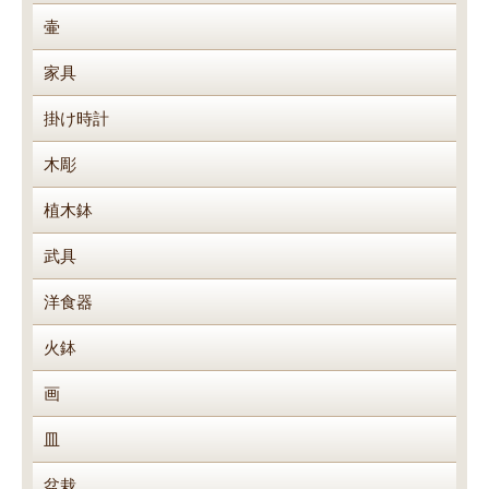
壷
家具
掛け時計
木彫
植木鉢
武具
洋食器
火鉢
画
皿
盆栽