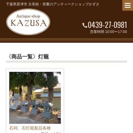
千葉県君津市 古美術・骨董のアンティークショップかずさ
0439-27-0981
営業時間 10:00〜17:00
〈商品一覧〉灯籠
石祠、石灯籠新品各種