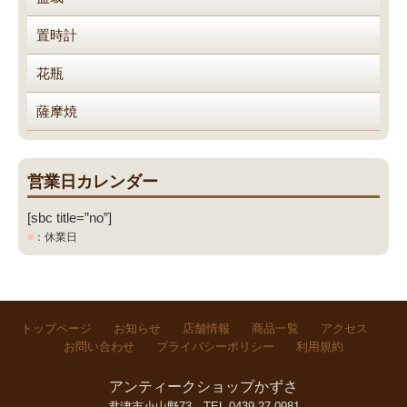
置時計
花瓶
薩摩焼
営業日カレンダー
[sbc title=”no”]
■
：休業日
トップページ
お知らせ
店舗情報
商品一覧
アクセス
お問い合わせ
プライバシーポリシー
利用規約
アンティークショップかずさ
君津市小山野73
TEL.0439-27-0981