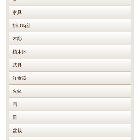
家具
掛け時計
木彫
植木鉢
武具
洋食器
火鉢
画
皿
盆栽