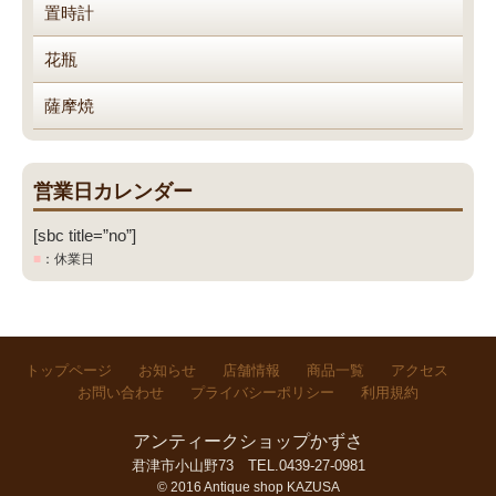
置時計
花瓶
薩摩焼
営業日カレンダー
[sbc title=”no”]
■
：休業日
トップページ
お知らせ
店舗情報
商品一覧
アクセス
お問い合わせ
プライバシーポリシー
利用規約
アンティークショップかずさ
君津市小山野73
TEL.0439-27-0981
© 2016 Antique shop KAZUSA