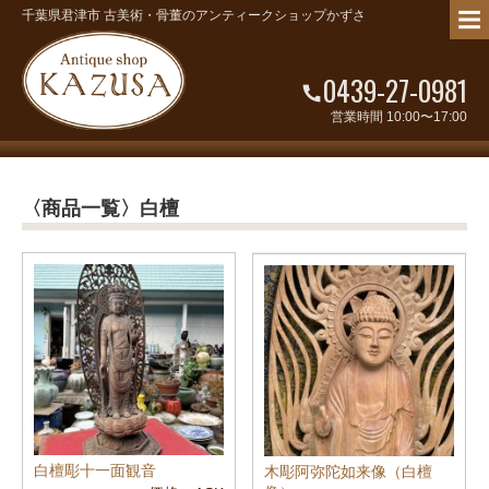
千葉県君津市 古美術・骨董のアンティークショップかずさ
0439-27-0981
営業時間 10:00〜17:00
〈商品一覧〉白檀
白檀彫十一面観音
木彫阿弥陀如来像（白檀