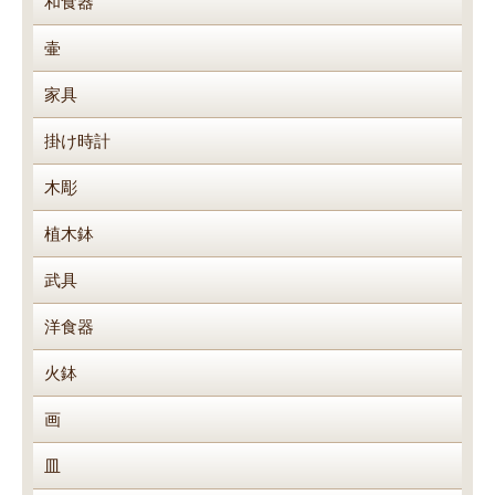
和食器
壷
家具
掛け時計
木彫
植木鉢
武具
洋食器
火鉢
画
皿