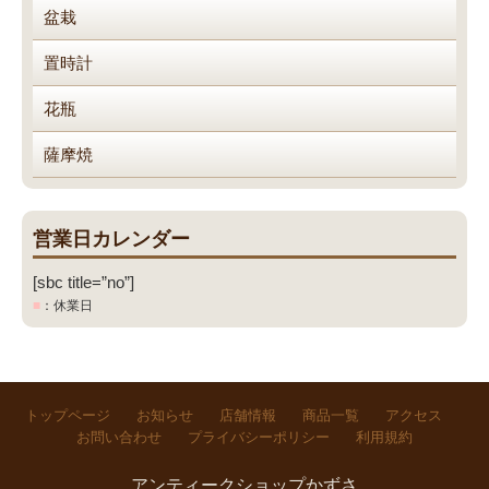
盆栽
置時計
花瓶
薩摩焼
営業日カレンダー
[sbc title=”no”]
■
：休業日
トップページ
お知らせ
店舗情報
商品一覧
アクセス
お問い合わせ
プライバシーポリシー
利用規約
アンティークショップかずさ