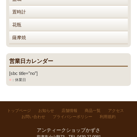
置時計
花瓶
薩摩焼
営業日カレンダー
[sbc title=”no”]
■
：休業日
トップページ
お知らせ
店舗情報
商品一覧
アクセス
お問い合わせ
プライバシーポリシー
利用規約
アンティークショップかずさ
君津市小山野73
TEL.0439-27-0981