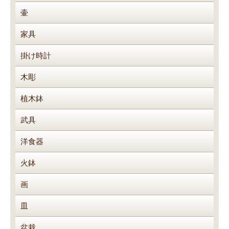
壷
家具
掛け時計
木彫
植木鉢
武具
洋食器
火鉢
画
皿
盆栽