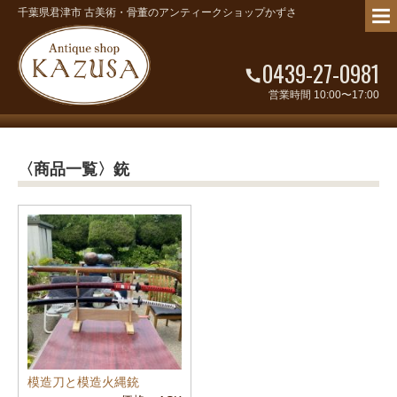
千葉県君津市 古美術・骨董のアンティークショップかずさ
0439-27-0981
営業時間 10:00〜17:00
〈商品一覧〉銃
模造刀と模造火縄銃