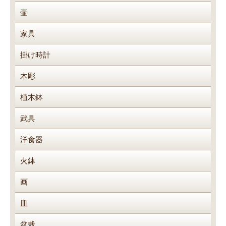
壷
家具
掛け時計
木彫
植木鉢
武具
洋食器
火鉢
画
皿
盆栽