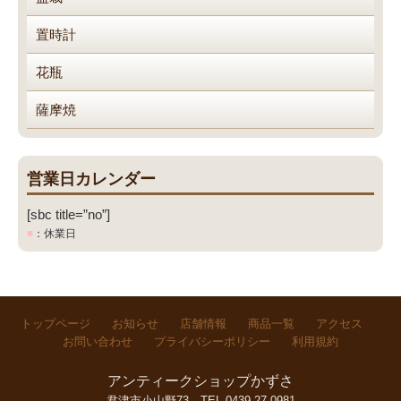
置時計
花瓶
薩摩焼
営業日カレンダー
[sbc title=”no”]
■
：休業日
トップページ
お知らせ
店舗情報
商品一覧
アクセス
お問い合わせ
プライバシーポリシー
利用規約
アンティークショップかずさ
君津市小山野73
TEL.0439-27-0981