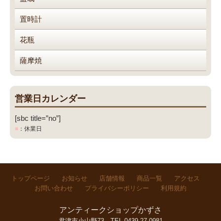
置時計
花瓶
薩摩焼
営業日カレンダー
[sbc title=”no”]
■
：休業日
トップページ
お知らせ
店舗情報
商品一覧
アクセス
お問い合わせ
プライバシーポリシー
利用規約
アンティークショップかずさ
君津市小山野73
TEL.0439-27-0981