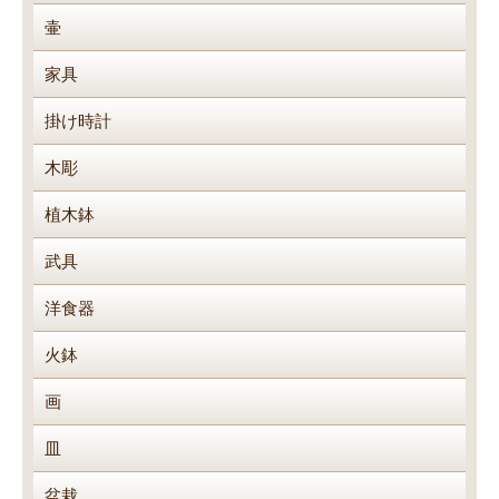
壷
家具
掛け時計
木彫
植木鉢
武具
洋食器
火鉢
画
皿
盆栽