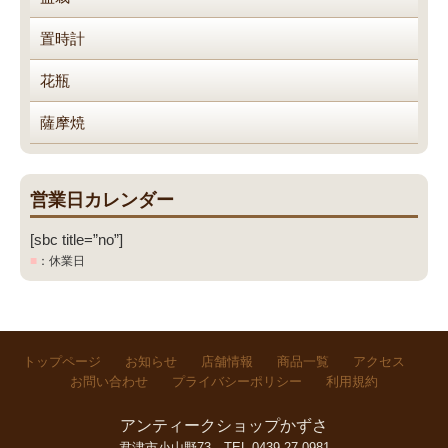
置時計
花瓶
薩摩焼
営業日カレンダー
[sbc title=”no”]
■
：休業日
トップページ
お知らせ
店舗情報
商品一覧
アクセス
お問い合わせ
プライバシーポリシー
利用規約
アンティークショップかずさ
君津市小山野73
TEL.0439-27-0981