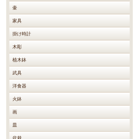
壷
家具
掛け時計
木彫
植木鉢
武具
洋食器
火鉢
画
皿
盆栽