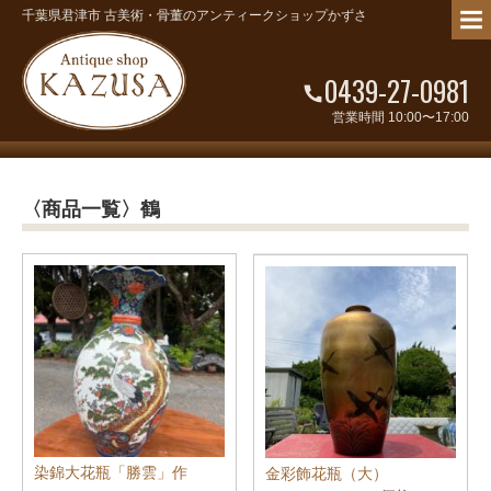
千葉県君津市 古美術・骨董のアンティークショップかずさ
0439-27-0981
営業時間 10:00〜17:00
〈商品一覧〉鶴
染錦大花瓶「勝雲」作
金彩飾花瓶（大）